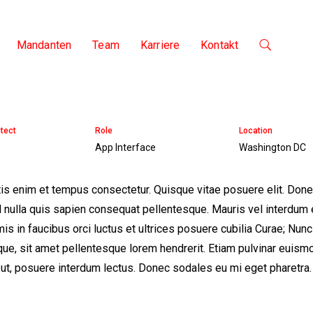
Mandanten
Team
Karriere
Kontakt
tect
Role
Location
App Interface
Washington DC
is enim et tempus consectetur. Quisque vitae posuere elit. Donec u
 nulla quis sapien consequat pellentesque. Mauris vel interdum e
is in faucibus orci luctus et ultrices posuere cubilia Curae; Nun
ue, sit amet pellentesque lorem hendrerit. Etiam pulvinar euismod t
 ut, posuere interdum lectus. Donec sodales eu mi eget pharetra.