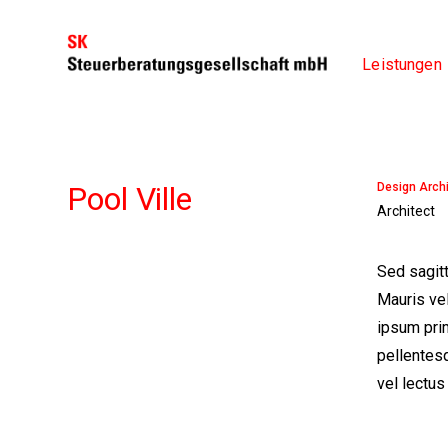
Leistungen
Pool Ville
Design Archi
Architect
Sed sagitt
Mauris vel
ipsum prim
pellentesq
vel lectus