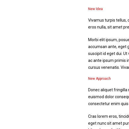
New Idea
Vivamus turpis tellus,
eros nulla, sit amet pre
Morbi elit ipsum, posue
accumsan ante, eget gra
suscipit id eget dui. 
ac ante ipsum primis in
cursus venenatis. Vivam
New Approach
Donec aliquet fringilla
euismod dolor consequa
consectetur enim quis
Cras lorem eros, tinci
eget nunc sit amet pur