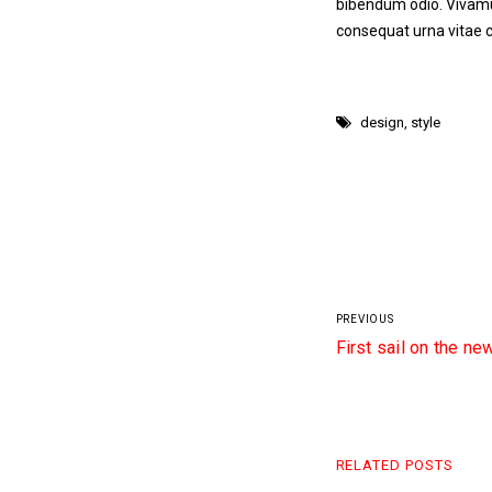
bibendum odio. Vivamus
consequat urna vitae c
design
,
style
PREVIOUS
First sail on the n
RELATED POSTS