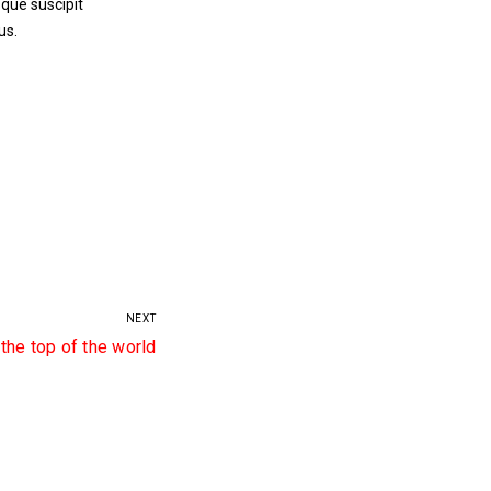
sque suscipit
us.
NEXT
 the top of the world