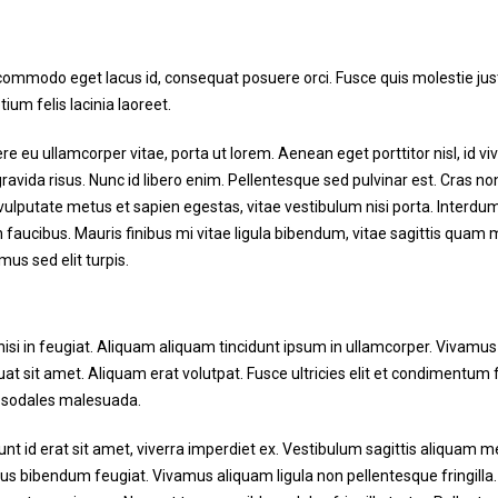
 commodo eget lacus id, consequat posuere orci. Fusce quis molestie jus
tium felis lacinia laoreet.
re eu ullamcorper vitae, porta ut lorem. Aenean eget porttitor nisl, id viv
vida risus. Nunc id libero enim. Pellentesque sed pulvinar est. Cras non 
Ut vulputate metus et sapien egestas, vitae vestibulum nisi porta. Inter
 faucibus. Mauris finibus mi vitae ligula bibendum, vitae sagittis quam 
us sed elit turpis.
 nisi in feugiat. Aliquam aliquam tincidunt ipsum in ullamcorper. Vivamus
t sit amet. Aliquam erat volutpat. Fusce ultricies elit et condimentum
 sodales malesuada.
dunt id erat sit amet, viverra imperdiet ex. Vestibulum sagittis aliquam 
us bibendum feugiat. Vivamus aliquam ligula non pellentesque fringill