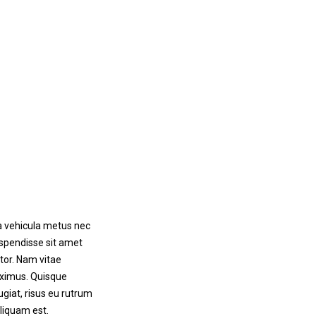
la vehicula metus nec
spendisse sit amet
rtor. Nam vitae
aximus. Quisque
ugiat, risus eu rutrum
liquam est.