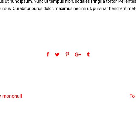
 ut nunc ipsum. Nunc ut tempus nibh, sodales fringilla tortor. Pellente
ursus. Curabitur purus dolor, maximus nec mi ut, pulvinar hendrerit met
ew monohull
To