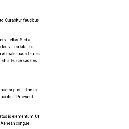
to. Curabitur faucibus
erra tellus. Sed a
leo vel mi lobortis
dum et malesuada fames
mattis. Fusce sodales
 auctor purus diam, in
 faucibus. Praesent
metus id elementum. Ut
a. Aenean congue