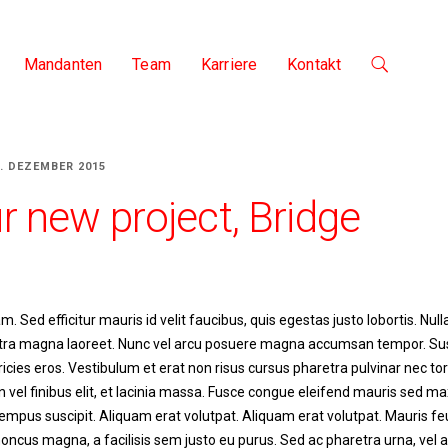
Mandanten
Team
Karriere
Kontakt
0. DEZEMBER 2015
r new project, Bridge
. Sed efficitur mauris id velit faucibus, quis egestas justo lobortis. Nul
aretra magna laoreet. Nunc vel arcu posuere magna accumsan tempor. Su
tricies eros. Vestibulum et erat non risus cursus pharetra pulvinar nec to
 vel finibus elit, et lacinia massa. Fusce congue eleifend mauris sed m
 tempus suscipit. Aliquam erat volutpat. Aliquam erat volutpat. Mauris fe
oncus magna, a facilisis sem justo eu purus. Sed ac pharetra urna, vel a