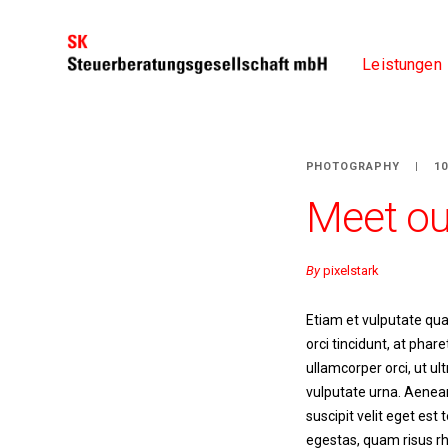
Leistungen
PHOTOGRAPHY
1
Meet ou
By
pixelstark
Etiam et vulputate quam
orci tincidunt, at ph
ullamcorper orci, ut ul
vulputate urna. Aenean
suscipit velit eget est
egestas, quam risus rh