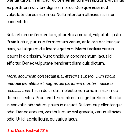
blandit turpis, in efficitur dolor elementum vestibulum. Vivamus
eu porttitor nisi, vitae dignissim arcu. Quisque euismod
vulputate dui eu maximus. Nulla interdum ultricies nisi, non
consectetur.
Nulla et neque fermentum, pharetra arcu sed, vulputate justo.
Proin luctus, purus in fermentum varius, ante orci scelerisque
risus, vel aliquam dui libero eget orci. Morbi facilisis cursus
ipsum in dignissim. Nunc tincidunt condimentum lacus id
efficitur. Donec vulputate hendrerit diam quis dictum.
Morbi accumsan consequat nisi, et facilisis libero. Cum sociis
natoque penatibus et magnis dis parturient montes, nascetur
ridiculus mus.
Proin dolor dui, molestie non urna in, maximus
rhoncus lectus. Praesent fermentum mi eget pretium efficitur.
In convallis bibendum ipsum in aliquet. Nullam eu pellentesque
odio. Donec eros mi, vestibulum ac nisl gravida, varius ultricies
odio. Ut id lacinia ligula, eu varius lacus.
Ultra Music Festival 2016